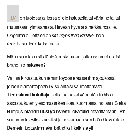
LV
on tuotesarja, jossa ei ole hajusteita tai väriaineita, tai
muutakaan ylimääräistä. Hirveän hyvä siis herkkäihoisille.
Ongelma oli, että se on
sitä myös ihan kaikille
, ihon
reaktiivisuuteen katsomatta.
Mihin suuntaan siis lähteä puskemaan, jotta useampi ottaisi
brändin omakseen?
Valinta kirkastui, kun tehtiin löydös eräästä ihmisjoukosta,
joiden elämäntapaan LV solahtaisi saumattomasti –
tiedostavat kuluttajat
, jotka haluavat vähentää turhista
asioista, kuten ylettömästä kemikaalikuormasta ihollaan. Sieltä
kumpusi brändin
uusi
ydinviesti
, joka tulisi määrittämään LV:n
suunnan tuleviksi vuosiksi ja nostamaan sen bränditavaratalo
Bernerin tuottavimmaksi brändiksi, kaikista yli