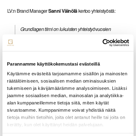
LV:n Brand Manager
Sanni Väinölä
kertoo yhteistyöstä:
Grundlagen tiimi on lukuisten yhteistyövuosien
aikana osoittanut kerta toisensa jälkeen taitonsa
kiteyttää tärkeimmän. Reipas palveluasenne ja
loistava laatu yhdistettynä konseptuaaliseen
ajatteluun on kombona niin kova, että Berner
Parannamme käyttökokemustasi evästeillä
käyttää heitä nyt kolmessa eri brändissä
Käytämme evästeitä tarjoamamme sisällön ja mainosten
suunnittelutoimistona. Kun konsepti on hyvin
räätälöimiseen, sosiaalisen median ominaisuuksien
tehty, se toimii mitä parhaimpana työkaluna niin
tukemiseen ja kävijämäärämme analysoimiseen. Lisäksi
jaamme sosiaalisen median, mainosalan ja analytiikka-
hyvinä kuin huonoinakin aikoina.
alan kumppaneillemme tietoja siitä, miten käytät
sivustoamme. Kumppanimme voivat yhdistää näitä
tietoja muihin tietoihin, joita olet antanut heille tai joita on
kerätty, kun olet käyttänyt heidän palvelujaan.