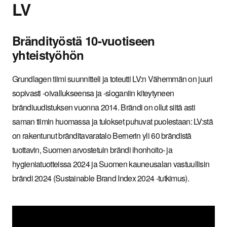
LV
Brändityöstä 10-vuotiseen
yhteistyöhön
Grundlagen tiimi suunnitteli ja toteutti LV:n Vähemmän on juuri
sopivasti -oivallukseensa ja -sloganiin kiteytyneen
brändiuudistuksen vuonna 2014. Brändi on ollut siitä asti
saman tiimin huomassa ja tulokset puhuvat puolestaan: LV:stä
on rakentunut bränditavaratalo Bernerin yli 60 brändistä
tuottavin, Suomen arvostetuin brändi ihonhoito- ja
hygieniatuotteissa 2024 ja Suomen kauneusalan vastuullisin
brändi 2024 (Sustainable Brand Index 2024 -tutkimus).