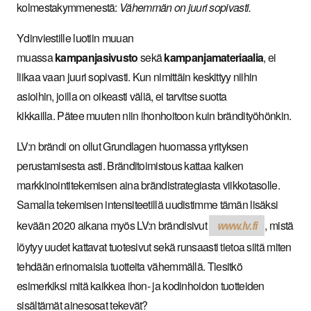
kolmestakymmenestä:
Vähemmän on juuri sopivasti.
Ydinviestille luotiin muuan
muassa
kampanjasivusto
sekä
kampanjamateriaalia
, ei
liikaa vaan juuri sopivasti. Kun nimittäin keskittyy niihin
asioihin, joilla on oikeasti väliä, ei tarvitse suotta
kikkailla. Pätee muuten niin ihonhoitoon kuin brändityöhönkin.
LV:n brändi on ollut Grundlagen huomassa yrityksen
perustamisesta asti. Bränditoimistous kattaa kaiken
markkinointitekemisen aina brändistrategiasta viikkotasolle.
Samalla tekemisen intensiteetillä uudistimme tämän lisäksi
kevään 2020 aikana myös LV:n brändisivut
www.lv.fi
, mistä
löytyy uudet kattavat tuotesivut sekä runsaasti tietoa siitä miten
tehdään erinomaisia tuotteita vähemmällä. Tiesitkö
esimerkiksi mitä kaikkea ihon- ja kodinhoidon tuotteiden
sisältämät ainesosat tekevät?