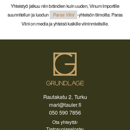
Yhteistyö jatkuu niin brändien kuin uuden, Vinum Importille
suunnitellun ja luodun
Paras
Viini
-yhteisön tiimoilta: Paras
Viini on media ja yhteisö kaikille viininmielisille.
Rautakatu 2, Turku
mari@tauler.fi
050 590 7856
Ota yhteyttä
Tietosuojaseloste