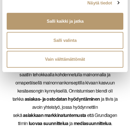
Näytä tiedot
suomalaisten viininmielisten sydämiin (ja toki ostoskoreihin).
Lanseerauksesta jatketaan jatkuvaan markkinointiin.
Salli kaikki ja jatka
Sama teema kattaa jokaisen vaiheen: nimittäin se, että Vinum
tuntee suomalaisen, vähän omintakeisenkin viinimaun ja -
Salli valinta
kulttuurin.
Toimintamalli ja yhteistyö jalkautettiin ensimmäisenä
Mayu
Vain välttämättömät
-tuoteperheeseen, jonka
Sauvignon
Blanc
-hanapakkaus
saatiin tehokkaalla kohdennetulla mainonnalla ja
omaperäisellä mainonnankonseptilla kivaan kasvuun
kesäsesongin kynnyksellä. Onnistumisen blendi oli
tarkka
asiakas- ja ostodatan hyödyntäminen
ja tiivis ja
avoin yhteistyö, jossa hyödynnettiin
sekä
asiakkaan
markkinatuntemusta
että Grundlagen
tiimin
luovaa
suunnittelua
ja
mediasuunnittelua
.