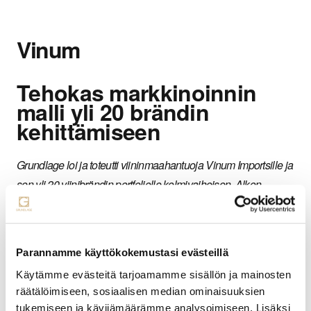
Vinum
Tehokas markkinoinnin
malli yli 20 brändin
kehittämiseen
Grundlage loi ja toteutti viininmaahantuoja Vinum Importsille ja
sen yli 20 viinibrändin portfoliolle kolmivaiheisen, Alkon
myyntiportaita noudattavan brändin kehityksen ja
markkinoinnin mallin sekä Paras Viini -yhteisön ja median
kaikille viininmielisille.
Parannamme käyttökokemustasi evästeillä
Käytämme evästeitä tarjoamamme sisällön ja mainosten
räätälöimiseen, sosiaalisen median ominaisuuksien
tukemiseen ja kävijämäärämme analysoimiseen. Lisäksi