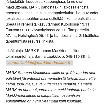
järjestetään kuudessa kaupungissa, ja ne ovat
maksuttomia. MARK panostaakin jatkossa entistä
enemmän maksuttomiin jäsenpalveluihin. Loppuvuoden
jokaisessa tapahtumassa esitellään kolme paikallista,
upeaa ja rehellistä kasvutarinaa: Kuopiossa 13.11.,
Turussa 20.11., Jyväskylässä 22.11., Tampereella
27.11., Helsingissä 29.11. ja Lahdessa 11.12. Lisätietoa
tapahtumista resurssilinkistä.
Lisätietoja: MARK Suomen Markkinointiliiton
toiminnanjohtaja Sanna Laakkio, p. 045-110 8811,
sanna.laakkio@markkinointiliitto.fi
MARK Suomen Markkinointiliitto on jo 90 vuoden ajan
edistänyt jäsentensä uramenestystä tarjoamalla heille
tietoa, foorumeja ja vaikuttamisen kanavia. Samalla
MARK on puhunut paremman markkinoinnin puolesta.
Markkinoinnillisen ja kaupallisen osaamisen
edistäminen on nyt tärkeämpää kuin koskaan.