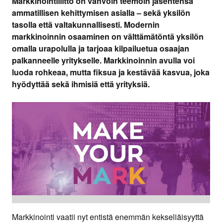
Markkinointiliitto on vahvoin teemoin jäsentensä
ammatillisen kehittymisen asialla – sekä yksilön
tasolla että valtakunnallisesti. Modernin
markkinoinnin osaaminen on välttämätöntä yksilön
omalla urapolulla ja tarjoaa kilpailuetua osaajan
palkanneelle yritykselle. Markkinoinnin avulla voi
luoda rohkeaa, mutta fiksua ja kestävää kasvua, joka
hyödyttää sekä ihmisiä että yrityksiä.
Markkinointi vaatii nyt entistä enemmän kekseliäisyyttä