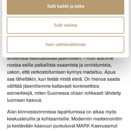
apua. – Olen hieman huolissani ihmisten jaksamisesta
Salli kaikki ja jatka
työelämän hurjassa muutosvauhdissa. Jos ei tunne
työssään merkityksellisyyttä, arki voi olla aika harmaa.
Hyvä itsetuntemus on pohja sille, että voi kasvaa ja
Salli valinta
kehittyä fiksusti ja kestävästi, ilman että uupuu. Ja kun
yksilö kehittyy, yrityskin menestyy. Samalla koko Suomi.
Vain välttämättömät
Markkinointiliitto luo valtakunnallista, mutta samalla
alueellista kasvualustaa jäsenilleen. – Kun alamme
nostaa esille paikallista osaamista ja onnistumisia,
uskon, että verkostoitumisen kynnys madaltuu. Apua
saa läheltäkin, kun tietää mistä etsiä. On hienoa saada
välittää jäsenillemme kattavasti konkreettisia
esimerkkejä, miten Suomessa ollaan rohkeasti lähdetty
luomaan kasvua.
Alan kiinnostavimmissa tapahtumissa on aikaa myös
keskusteluille ja kohtaamisille. Moderniin markkinointiin
ja kestävään kasvuun pureutuvat MARK Kasvuaamut