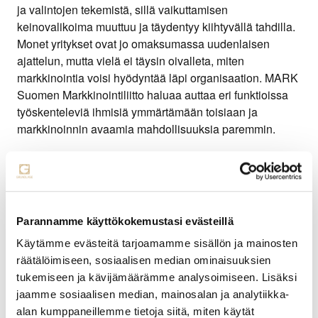
ja valintojen tekemistä, sillä vaikuttamisen
keinovalikoima muuttuu ja täydentyy kiihtyvällä tahdilla.
Monet yritykset ovat jo omaksumassa uudenlaisen
ajattelun, mutta vielä ei täysin oivalleta, miten
markkinointia voisi hyödyntää läpi organisaation. MARK
Suomen Markkinointiliitto haluaa auttaa eri funktioissa
työskenteleviä ihmisiä ymmärtämään toisiaan ja
markkinoinnin avaamia mahdollisuuksia paremmin.
Markkinointiliiton toiminnanjohtaja
Sanna Laakkio
on
huomannut, että markkinoinnin arvostus syntyy vasta
ymmärryksen kautta. – Usein markkinoinnin
onnistumiset esitellään vain kauniina lopputuotoksina.
Parannamme käyttökokemustasi evästeillä
Haluamme tehdä näkyväksi sen kovan työn, joka on
tehty ennen lopputulosta. Menestyminen on kaikille
Käytämme evästeitä tarjoamamme sisällön ja mainosten
mahdollista. Siksi MARK haluaa kannustaa jäseniään
räätälöimiseen, sosiaalisen median ominaisuuksien
rohkealla, mutta kestävällä kasvun tiellä.
tukemiseen ja kävijämäärämme analysoimiseen. Lisäksi
jaamme sosiaalisen median, mainosalan ja analytiikka-
Markkinoinnissa piilee valtava voimavara, jolla voitaisiin
alan kumppaneillemme tietoja siitä, miten käytät