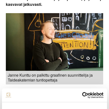
kasvavat jatkuvasti.
Janne Kunttu on palkittu graafinen suunnittelija ja
Taideakatemian tuntiopettaja
Millä taidoilla nykyään pärjää, mitä markkinoinnin
suunnittelijan täytyy osata?
Janne Kunttu
, palkittu graafinen suunnittelija ja Turun