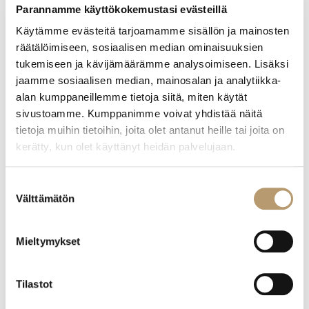
ammattikorkeakoulun Taideakatemian tuntiopettaja,
Parannamme käyttökokemustasi evästeillä
antaa kolme kärjessä -listan:
Käytämme evästeitä tarjoamamme sisällön ja mainosten
räätälöimiseen, sosiaalisen median ominaisuuksien
1. Osaa työkalut hyvin
tukemiseen ja kävijämäärämme analysoimiseen. Lisäksi
Suunnitteluohjelmat ovat graafikoiden vasaroita ja poria
jaamme sosiaalisen median, mainosalan ja analytiikka-
ja suunnittelijan pitää hallita työkalunsa. Esimerkiksi
alan kumppaneillemme tietoja siitä, miten käytät
Adoben Illustrator eli ”Illu” on ohjelma, jota voi käyttää
sivustoamme. Kumppanimme voivat yhdistää näitä
tyhmästi tai viisaasti. Viisas opettelee perusteet kunnolla
tietoja muihin tietoihin, joita olet antanut heille tai joita on
ja säästää jatkossa paljon aikaa. Näin ohjelma ei rajoita
kerätty, kun olet käyttänyt heidän palvelujaan.
luovuutta vaan tukee sitä.
Suostumuksen
Jannen opetuksessa työkalu otetaan haltuun
Välttämätön
valinta
kopioimalla mestarien töitä. Vasta sitten aletaan
toteuttaa omia ideoita. Yhteen ohjelmaan ei kuitenkaan
pidä kangistua vaan ottaa avoimesti vastaan muutokset
Mieltymykset
ja kehitys.
Tilastot
2. Ymmärrä suunnittelun koko prosessi